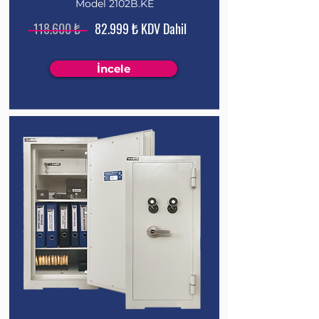
Model 2102B.KE
118.600 ₺
82.999 ₺ KDV Dahil
İncele