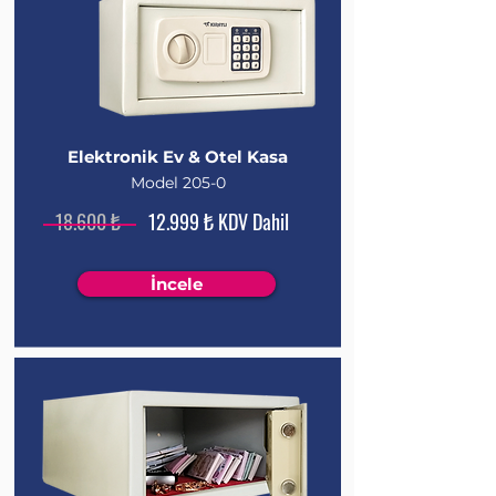
Elektronik
Ev & Otel
Kasa
Model 205-0
18.600 ₺
12.999 ₺ KDV Dahil
İncele