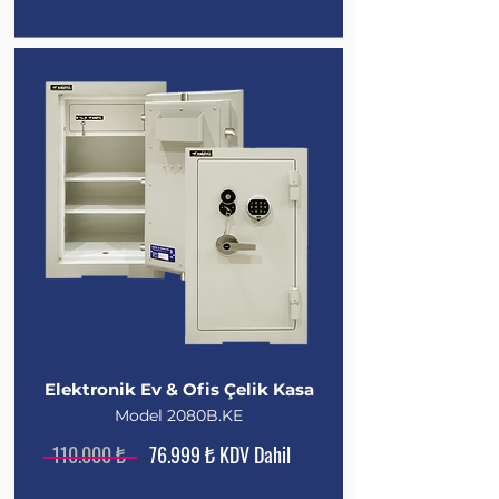
Elektronik Ev & Ofis Çelik Kasa
Model 2080B.KE
110.000 ₺
76.999 ₺ KDV Dahil