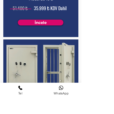
51.400 ₺
35.999 ₺ KDV Dahil
İncele
Tel
WhatsApp