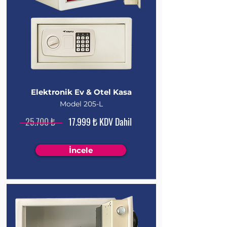
Elektronik
Ev & Otel
Kasa
Model 205-L
25.700 ₺
17.999 ₺ KDV Dahil
İncele