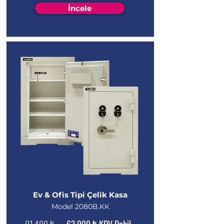
İncele
Ev & Ofis Tipi Çelik Kasa
Model 2080B.KK