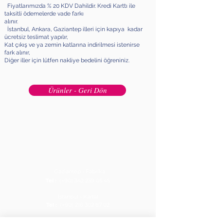
Fiyatlarımızda % 20 KDV Dahildir. Kredi Karttı ile
taksitli ödemelerde vade farkı
alınır.
İstanbul, Ankara, Gaziantep illeri için kapıya kadar
ücretsiz teslimat yapılır,
Kat çıkış ve ya zemin katlarına indirilmesi istenirse
fark alınır,
Diğer iller için lütfen nakliye bedelini öğreniniz.
Ürünler - Geri Dön
Gaziantep - Fabrika
Tel :
(+90) 342 239 05 45
İstanbul - Kartal
Tel :
(+90) 216 302 87 02