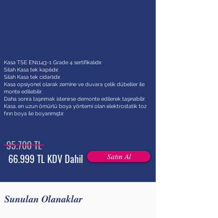
Kasa TSE EN1143-1 Grade 4 sertifikalıdır.
Silah Kasa tek kapılıdır.
Silah Kasa tek cidarlıdır.
Kasa opsiyonel olarak zemine ve duvara çelik dübeller ile
monte edilebilir.
Daha sonra taşınmak istenirse demonte edilerek taşınabilir.
Kasa, en uzun ömürlü boya yöntemi olan elektrostatik toz
fırın boya ile boyanmıştır.
95.700 TL
66.999 TL KDV Dahil
Satın Al
Sunulan Olanaklar