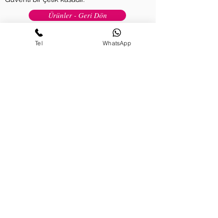
Ürünler - Geri Dön
Tel
WhatsApp
Gaziantep - Fabrika
Tel :
(+90) 342 239 05 45
İstanbul - Kartal
Tel :
(+90) 216 302 87 02
İstanbul - Esenyurt
Tel :
(+90) 212 210 78 88
Ankara
Tel :
(+90) 312 319 99 79
İzmir
Tel :
(+90) 232 422 06 66
Teknik Servis
Tel :
(+90) 541 210 78 88
E-Posta :
info@kiratli.com.tr