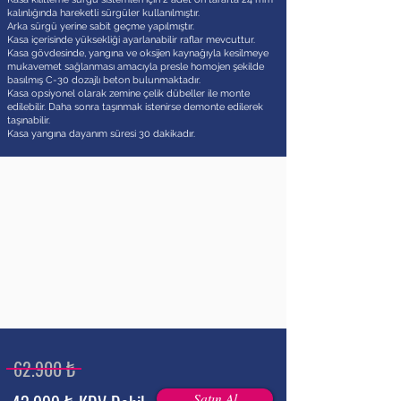
kalınlığında hareketli sürgüler kullanılmıştır.
Arka sürgü yerine sabit geçme yapılmıştır.
Kasa içerisinde yüksekliği ayarlanabilir raflar mevcuttur.
Kasa gövdesinde, yangına ve oksijen kaynağıyla kesilmeye
mukavemet sağlanması amacıyla presle homojen şekilde
basılmış C-30 dozajlı beton bulunmaktadır.
Kasa opsiyonel olarak zemine çelik dübeller ile monte
edilebilir. Daha sonra taşınmak istenirse demonte edilerek
taşınabilir.
Kasa yangına dayanım süresi 30 dakikadır.
62.900 ₺
Satın Al