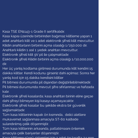
Kasa TSE EN1143-1 Grade II sertifikalıdır.
Kasa kapısı üzerinde birbirinden bağımsız kilitleme yapan 1
adet anahtarlı kilit ve 1 adet elektronik şifreli kilit mevcuttur.
Kilidin anahtarların birbirini açma olasılığı 1/250.000 dir.
Anahtarlı kilidin 1 asıl 1 yedek anahtarı mevcuttur.
Elektronik şifreli kilit 9V pil ile çalışmaktadır.
Elektronik şifreli Kilidin birbirini açma olasılığı 1/10,000,000
dir.
Her üç yanlış kodlama girilmesi durumunda kilit kendini 15
dakika kilitler. Kendi kodunu girseniz dahi açılmaz. Sonra her
yanlış kod için 15 dakika kendisini kilitler
Pil bitmesi durumunda pil dışarıdan değiştirilebilmektedir.
Pil bitmesi durumunda mevcut şifre sıfırlanmaz ve hafızada
kalır.
Elektronik şifreli kasalarda; kasa anahtarı birinin eline geçse
dahi şifreyi bilmeyen kişi kasayı açamayacaktır.
Elektronik şifreli kasalar bu şekilde ekstra bir güvenlik
sağlamaktadır.
Tüm kasa kilitlerinin kapak ön kısmında, delici aletlere
mukavemet sağlanması amacıyla ST-60 kalitede
sulandırılmış çelik döşenmiştir.
Tüm kasa kilitlerinin arkasında, patlatılmasını önlemek
amacıyla çelik bariyerler döşenmiştir.
Kasa kilitleme sürgü sistemleri için 2 adet ön tarafta 24 mm