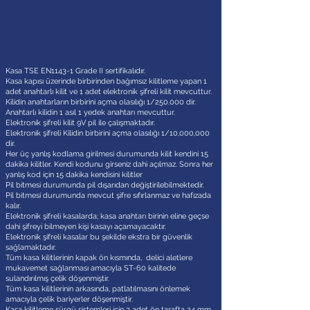
Kasa TSE EN1143-1 Grade II sertifikalıdır.
Kasa kapısı üzerinde birbirinden bağımsız kilitleme yapan 1
adet anahtarlı kilit ve 1 adet elektronik şifreli kilit mevcuttur.
Kilidin anahtarların birbirini açma olasılığı 1/250.000 dir.
Anahtarlı kilidin 1 asıl 1 yedek anahtarı mevcuttur.
Elektronik şifreli kilit 9V pil ile çalışmaktadır.
Elektronik şifreli Kilidin birbirini açma olasılığı 1/10,000,000
dir.
Her üç yanlış kodlama girilmesi durumunda kilit kendini 15
dakika kilitler. Kendi kodunu girseniz dahi açılmaz. Sonra her
yanlış kod için 15 dakika kendisini kilitler
Pil bitmesi durumunda pil dışarıdan değiştirilebilmektedir.
Pil bitmesi durumunda mevcut şifre sıfırlanmaz ve hafızada
kalır.
Elektronik şifreli kasalarda; kasa anahtarı birinin eline geçse
dahi şifreyi bilmeyen kişi kasayı açamayacaktır.
Elektronik şifreli kasalar bu şekilde ekstra bir güvenlik
sağlamaktadır.
Tüm kasa kilitlerinin kapak ön kısmında, delici aletlere
mukavemet sağlanması amacıyla ST-60 kalitede
sulandırılmış çelik döşenmiştir.
Tüm kasa kilitlerinin arkasında, patlatılmasını önlemek
amacıyla çelik bariyerler döşenmiştir.
Kasa kilitleme sürgü sistemleri için 3 adet ön tarafta 24 mm