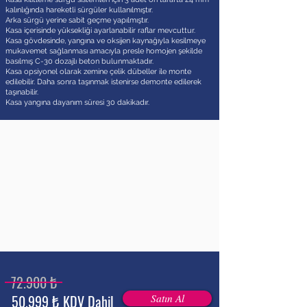
kalınlığında hareketli sürgüler kullanılmıştır.
Arka sürgü yerine sabit geçme yapılmıştır.
Kasa içerisinde yüksekliği ayarlanabilir raflar mevcuttur.
Kasa gövdesinde, yangına ve oksijen kaynağıyla kesilmeye
mukavemet sağlanması amacıyla presle homojen şekilde
basılmış C-30 dozajlı beton bulunmaktadır.
Kasa opsiyonel olarak zemine çelik dübeller ile monte
edilebilir. Daha sonra taşınmak istenirse demonte edilerek
taşınabilir.
Kasa yangına dayanım süresi 30 dakikadır.
72.900 ₺
50.999 ₺ KDV Dahil
Satın Al