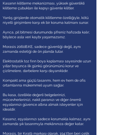
Kasanın kilitleme mekanizması, yüksek güvenlikli
kilitleme çubukları ile kapıyı güvenle kilitler.
Yanlış girişlerde otomatik kilitlenme özelliğiyle, kötü
niyetli girişimlere karşı ek bir koruma katmanı sunar.
Ayrıca, pil bitmesi durumunda şifreniz hafızada kalır;
böylece asla veri kaybı yaşamazsınız.
Morasis 2060B.KE, sadece güvenliği değil, aynı
zamanda estetiği de ön planda tutar.
Elektrostatik toz fırın boya kaplaması sayesinde uzun
yıllar boyunca ilk günkü görünümünü korur ve
çizilmelere, darbelere karşı dayanıklıdır.
Kompakt ama güçlü tasarımı, hem ev hem de ofis
ortamlarına mükemmel uyum sağlar.
Bu kasa, özellikle değerli belgelerinizi,
mücevherlerinizi, nakit paranızı ve diğer önemli
eşyalarınızı güvence altına almak isteyenler için
idealdir.
Kasanız, eşyalarınızı sadece korumakla kalmaz, aynı
zamanda şık tasarımıyla mekânınıza değer katar.
Morasis, bir Kıratlı markası olarak, 1943’ten beri çelik