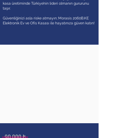
kasa üretiminde Türkiye’nin lideri olmanın gururunu
taşır.
Güvenliğinizi asla riske atmayın; Morasis 2060B.KE
Elektronik Ev ve Ofis Kasası ile hayatınıza güven katın!
90.000 ₺