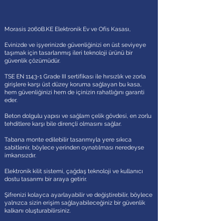
Morasis 2060B.KE Elektronik Ev ve Ofis Kasası,
Evinizde ve işyerinizde güvenliğinizi en üst seviyeye
taşımak için tasarlanmış ileri teknoloji ürünü bir
güvenlik çözümüdür.
TSE EN 1143-1 Grade III sertifikası ile hırsızlık ve zorla
girişlere karşı üst düzey koruma sağlayan bu kasa,
hem güvenliğinizi hem de içinizin rahatlığını garanti
eder.
Beton dolgulu yapısı ve sağlam çelik gövdesi, en zorlu
tehditlere karşı bile dirençli olmasını sağlar.
Tabana monte edilebilir tasarımıyla yere sıkıca
sabitlenir, böylece yerinden oynatılması neredeyse
imkansızdır.
Elektronik kilit sistemi, çağdaş teknoloji ve kullanıcı
dostu tasarımı bir araya getirir.
Şifrenizi kolayca ayarlayabilir ve değiştirebilir, böylece
yalnızca sizin erişim sağlayabileceğiniz bir güvenlik
kalkanı oluşturabilirsiniz.