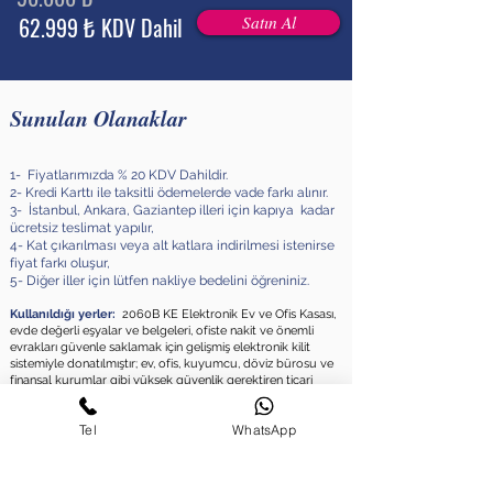
62.999 ₺ KDV Dahil
Satın Al
Sunulan Olanaklar
1- Fiyatlarımızda % 20 KDV Dahildir.
2- Kredi Karttı ile taksitli ödemelerde vade farkı
alınır.
3- İstanbul, Ankara, Gaziantep illeri için kapıya kadar
ücretsiz teslimat yapılır,
4- Kat çıkarılması veya alt katlara indirilmesi istenirse
fiyat farkı oluşur,
5- Diğer iller için lütfen nakliye bedelini öğreniniz.
Kullanıldığı yerler:
2060B KE Elektronik Ev ve Ofis Kasası,
evde değerli eşyalar ve belgeleri, ofiste nakit ve önemli
evrakları güvenle saklamak için gelişmiş elektronik kilit
sistemiyle donatılmıştır; ev, ofis,
kuyumcu, döviz bürosu ve
finansal kurumlar gibi yüksek güvenlik gerektiren ticari
alanlar için idealdir.
Tel
WhatsApp
Ürünler - Geri Dön