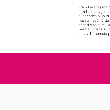
Çelik kasa taşıma h
tekniklerin uygulan
türlerinden olup bu
kasalar ise %30 dah
tanesi olan evrak k
kasaların hepsi iç
dolayı bu konuda p