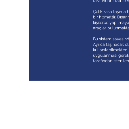
tarafından özenle 
Çelik kasa taşıma 
bir hizmettir. Dışa
kişilerce yapılmaya 
araçlar bulunmakta 
Bu sistem sayesinde
Ayrıca taşınacak ola
kullanılabilmektedir
uygulanması gereke
tarafından istenile