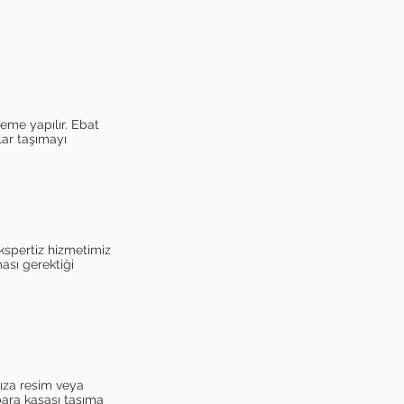
eme yapılır. Ebat
nlar taşımayı
 ekspertiz hizmetimiz
ması gerektiği
mıza resim veya
 para kasası taşıma