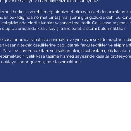
ve güvenle nakliye ve hamaliye hizmetleri sunuyoruz.
hizmeti herkesin verebileceği bir hizmet olmayıp özel donanımların ku
rından bakıldığında normal bir taşıma işlemi gibi gözükse dahi bu ko
çalışıldığında ciddi sıkıntılar yaşanabilmektedir. Çelik kasa taşımak iç
olup bu araçlarda kızak, kayış, trans palet, sistemi bulunmaktadır.
 kasalar araca rahatlıkla alınmakta ve yine aynı şekilde araçtan indir
n kasanın teknik özelliklerine bağlı olarak farklı teknikler ve ekipman
. Para, ev, kuyumcu, silah, veri saklamak için kullanılan çelik kasalara
bilmektedir. Çelik kasa taşıma hizmeti sayesinde kasalar profesyone
n noktaya kadar güven içinde taşınmaktadır.