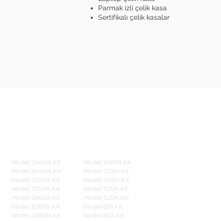
Parmak izli çelik kasa
Sertifikalı çelik kasalar
Çok Satanlar ...
İleti
Model 2040N.KE
Model 1085N.KK
Gaziantep -
Model 2040N.KK
Model 1105N.KE
Model 2055N.KE
Model 1105N.KK
İstanbul - Ka
Model 2055N.KK
Model 1125N.KE
Model 2060B.KE
Model 1125N.KK
İstanbul - E
Model 2060B.KK
Model 801.KK
Model 2080B.KE
Model 802.KK