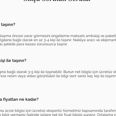
 taşınır
?
ı taşıma öncesi zarar görmesini engelleme maksatlı ambalaj ve paketl
bilgilene bağlı olarak en az 3-4 kişi ile taşınır. Nakliye aracı ve ekipma
Bu şekilde para kasası sorunsuzca taşınır.
şi ile taşınır?
ğına bağlı olarak 3-5 kişi ile taşınabilir. Bunun net bilgisi için ücretsiz
a resim veya video görüntüleri ile bilgi verir seniz kaç kişi ile taşın
a fiyatları ne kadar?
ma ücret bilgisi için ücretsiz ekspertiz hizmetimiz kapsamında tarafı
e bilgi vermeniz halinde sizlere net bir fiyat bilgisi sunarız. Ortalama