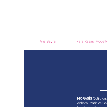
Ana Sayfa
Para Kasası Modell
MORASİS
Çelik kas
Ankara, İzmir ve Ga