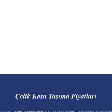
TEKLİF FORMU
Teklif formu ile teklif almak
için tıklayınız
Çelik Kasa Taşıma Fiyatları