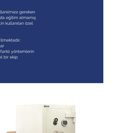
llanılması gereken
nuda eğitim almamış
in kullanılan özel
ilmektedir.
lar
 farklı yöntemlerin
l bir ekip