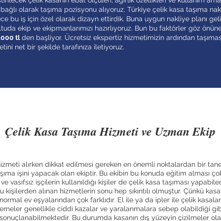
irilecek çelik kasanın ebat ölçüleri, ağırlık özellikleri ve kullanım ama
ne bağlı olarak taşıma pozisyonu alıyoruz. Türkiye çelik kasa taşıma nak
e bu iş için özel olarak dizayn ettirdik. Buna uygun nakliye planı geli
tuda ekip ve ekipmanlarımızı hazırlıyoruz. Bun bu faktörler göz önüne
000 tl
den başliyor. Ücretsiz ekspertiz hizmetimizin ardından taşımas
tini net bir şekilde tarafınıza iletiyoruz.
Çelik Kasa Taşıma Hizmeti ve Uzman Ekip
izmeti alırken dikkat edilmesi gereken en önemli noktalardan bir tan
aşıma işini yapacak olan ekiptir. Bu ekibin bu konuda eğitim alması ç
e vasıfsız işçilerin kullanıldığı kişiler de çelik kasa taşıması yapabile
u kişilerden alınan hizmetlerin sonu hep sıkıntılı olmuştur. Çünkü kas
 normal ev eşyalarından çok farklıdır. El ile ya da ipler ile çelik kas
nemeler genellikle ciddi kazalar ve yaralanmalara sebep olabildiği gi
 sonuçlanabilmektedir. Bu durumda kasanın dış yüzeyin çizilmeler ola